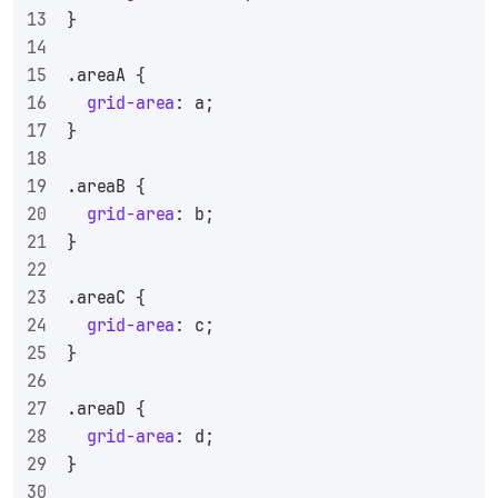
}
.areaA
 {
grid-area
: a;
}
.areaB
 {
grid-area
: b;
}
.areaC
 {
grid-area
: c;
}
.areaD
 {
grid-area
: d;
}