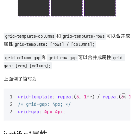
和
可以合并成
grid-template-columns
grid-template-rows
属性
grid-template: [rows] / [columns];
和
可以合并成属性
grid-column-gap
grid-row-gap
grid-
gap: [row] [column];
上面例子简写为
grid-template
: 
repeat
(
3
, 
1
fr) / 
repeat
(
3
, 
1
/* grid-gap: 4px; */
grid-gap
: 
4px
4px
;