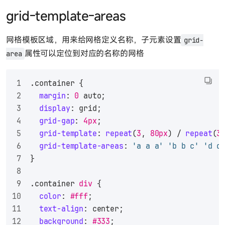
grid-template-areas
网格模板区域，用来给网格定义名称，子元素设置
grid-
属性可以定位到对应的名称的网格
area
.container
 {
margin
: 
0
 auto;
display
: grid;
grid-gap
: 
4px
;
grid-template
: 
repeat
(
3
, 
80px
) / 
repeat
(
3
grid-template-areas
: 
'a a a'
'b b c'
'd d
}
.container
div
 {
color
: 
#fff
;
text-align
: center;
background
: 
#333
;