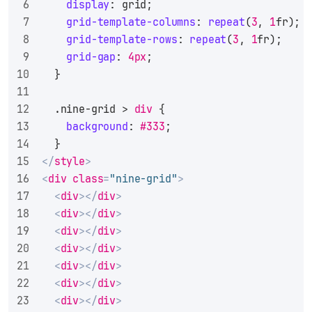
display
: grid;
grid-template-columns
: 
repeat
(
3
, 
1
fr);
grid-template-rows
: 
repeat
(
3
, 
1
fr);
grid-gap
: 
4px
;
  }
.nine-grid
 > 
div
 {
background
: 
#333
;
  }
</
style
>
<
div
class
=
"nine-grid"
>
<
div
>
</
div
>
<
div
>
</
div
>
<
div
>
</
div
>
<
div
>
</
div
>
<
div
>
</
div
>
<
div
>
</
div
>
<
div
>
</
div
>