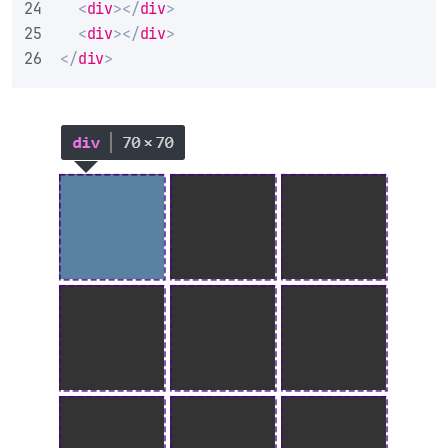
<
div
>
</
div
>
<
div
>
</
div
>
</
div
>