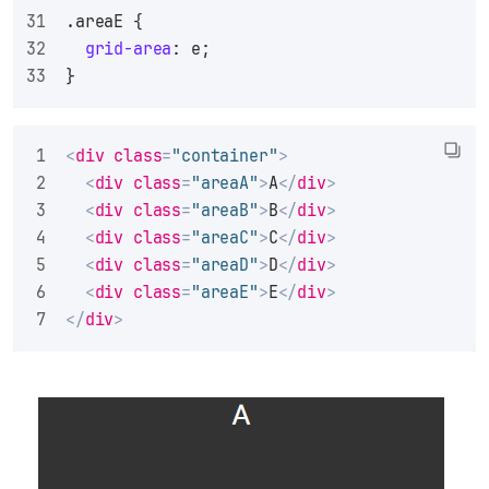
.areaE
 {
grid-area
: e;
}
<
div
class
=
"container"
>
<
div
class
=
"areaA"
>
A
</
div
>
<
div
class
=
"areaB"
>
B
</
div
>
<
div
class
=
"areaC"
>
C
</
div
>
<
div
class
=
"areaD"
>
D
</
div
>
<
div
class
=
"areaE"
>
E
</
div
>
</
div
>