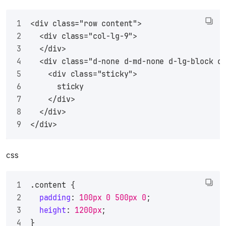
<div class="row content">
  <div class="col-lg-9">
  </div>
  <div class="d-none d-md-none d-lg-block c
    <div class="sticky">
      sticky
    </div>
  </div>
</div>
css
.content
 {
padding
: 
100px
0
500px
0
;
height
: 
1200px
;
}