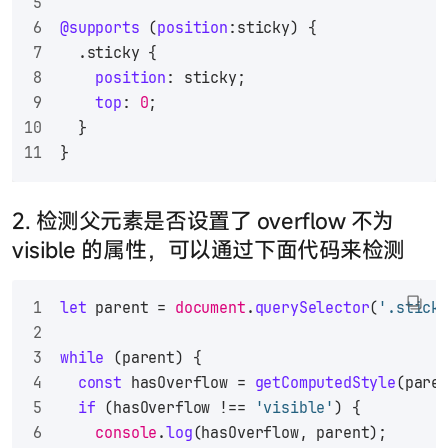
@supports
 (
position
:sticky) { 
.sticky
 {
position
: sticky;
top
: 
0
;
  }
}
2. 检测父元素是否设置了 overflow 不为
visible 的属性，可以通过下面代码来检测
let
 parent = 
document
.
querySelector
(
'.stick
while
 (parent) {
const
 hasOverflow = 
getComputedStyle
(pare
if
 (hasOverflow !== 
'visible'
) {
console
.
log
(hasOverflow, parent);