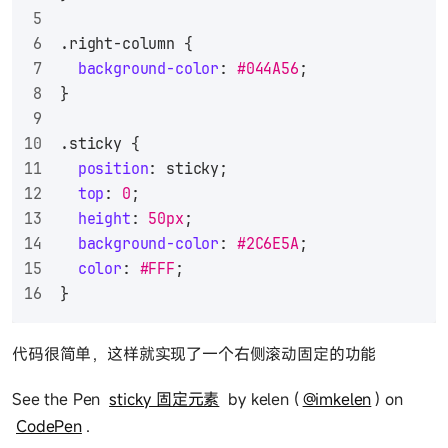
.right-column
 {
background-color
: 
#044A56
;
}
.sticky
 {
position
: sticky;
top
: 
0
;
height
: 
50px
;
background-color
: 
#2C6E5A
;
color
: 
#FFF
;
}
代码很简单，这样就实现了一个右侧滚动固定的功能
See the Pen
sticky 固定元素
by kelen (
@imkelen
) on
CodePen
.