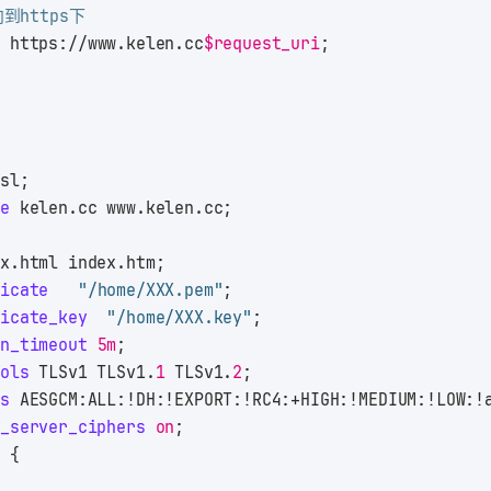
到https下
1
 https://www.kelen.cc
$request_uri
;
ssl;
me
 kelen.cc www.kelen.cc;
;
ex.html index.htm;
ficate
"/home/XXX.pem"
;
ficate_key
"/home/XXX.key"
;
on_timeout
5m
;
cols
 TLSv1 TLSv1.
1
 TLSv1.
2
;
rs
 AESGCM:ALL:!DH:!EXPORT:!RC4:+HIGH:!MEDIUM:!LOW:!
r_server_ciphers
on
;
/ {