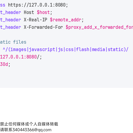
ass
 https://127.0.0.1:8080;
et_header
 Host 
$host
;
et_header
 X-Real-IP 
$remote_addr
;
et_header
 X-Forwarded-For 
$proxy_add_x_forwarded_fo
tatic files
~ ^/(images|javascript|js|css|flash|media|static)/
 
127.0.0.1:8080
/;
30d
;
禁止任何媒体或个人自媒体转载
请联系
340443366@qq.com