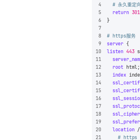
# 永久重定向
return
30
}
# https服务
server
 {
listen
443
 
server_na
root
 html
index
 ind
ssl_certi
ssl_certi
ssl_sessi
ssl_proto
ssl_ciphe
ssl_prefe
location
 
# https