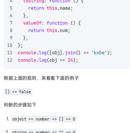
toString
: 
function
 (
) {
return
this
.
name
;
  },
valueOf
: 
function
 (
) {
return
this
.
num
;
  },
};
console
.
log
([obj].
join
() == 
'kobe'
);
console
.
log
(obj == 
24
);
根据上面的规则，来看看下面的例子
[] == false
判断的步骤如下
object == number => [] == 0
string == number => "" == 0