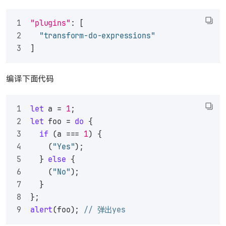
"plugins"
:
[
"transform-do-expressions"
]
编译下面代码
let
 a = 
1
;
let
 foo = 
do
 {
if
 (a === 
1
) {
    (
"Yes"
);
  } 
else
 {
    (
"No"
);
  }
};
alert
(foo); 
// 弹出yes