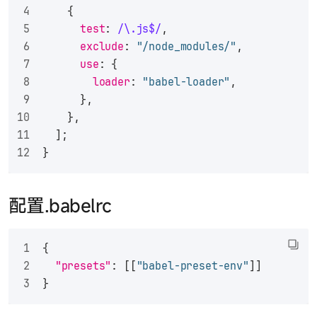
    {
test
: 
/\.js$/
,
exclude
: 
"/node_modules/"
,
use
: {
loader
: 
"babel-loader"
,
      },
    },
  ];
}
配置.babelrc
{
"presets"
:
[
[
"babel-preset-env"
]
]
}