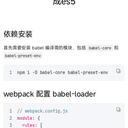
成es5
依赖安装
首先需要安装 babel 编译需的模块，包括
和
babel-core
babel-preset-env
npm i -D babel-core babel-preset-env
webpack 配置 babel-loader
// webpack.config.js
module
: {
rules
: [