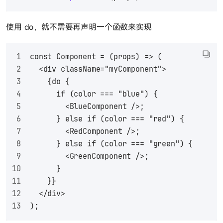
使用 do，就不需要再声明一个函数来实现
const Component = (props) => (
  <div className="myComponent">
    {do {
      if (color === "blue") {
        <BlueComponent />;
      } else if (color === "red") {
        <RedComponent />;
      } else if (color === "green") {
        <GreenComponent />;
      }
    }}
  </div>
);