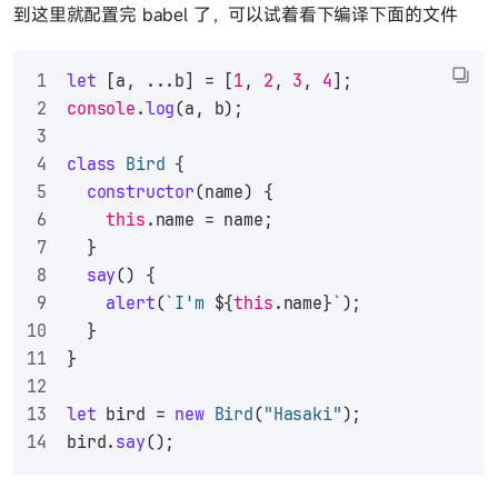
到这里就配置完 babel 了，可以试着看下编译下面的文件
let
 [a, ...b] = [
1
, 
2
, 
3
, 
4
];
console
.
log
(a, b);
class
Bird
 {
constructor
(
name
) {
this
.
name
 = name;
  }
say
(
) {
alert
(
`I'm 
${
this
.name}
`
);
  }
}
let
 bird = 
new
Bird
(
"Hasaki"
);
bird.
say
();