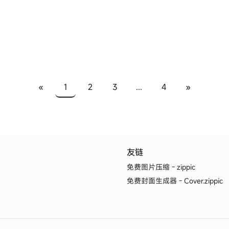
组件，函数组件，Props等。接下来让我们通过
们只需
例子来走进 React 和 Typescript 世界。
 即
«
1
2
3
...
4
»
友链
免费图片压缩 - zippic
免费封面生成器 - Cover.zippic