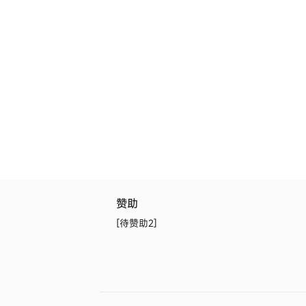
提供了一个配置 assetPrefix 来实现，我
要在 next.config.js 里面配置 assetPrefix
可。
赞助
[待赞助2]