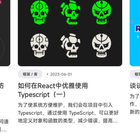
框架 / 库
•
2023-06-01
框架
访
如何在React中优雅使用
谈谈
Typescript（一）
为了
作，
为了使系统方便维护，我们会在项目中引入
新的
Typescript，通过使用 TypeScript，可以更好
调算
地定义对象和函数的类型，减少错误，提高代
访问速
过程
码的可读性和可维护性。然而大部分新手刚接
页面
触 Typescript 或者 React ，不知道如何声明类
js