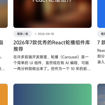
框架 / 库
•
2026-04-18
框架
指
2026年7款优秀的React轮播组件库
7 
推荐
Re
部分
n、
在许多前端开发眼里，轮播（Carousel）是一
录入
个简单的 UI 组件，虽然现在有 AI 编程，可能
发效
主流工
一两分钟就做出来了。但作为一个 10 年的前端
生态
解决
开发，我必须强调：选择轮播库是一个严肃的
用于
技术架构决策，它直接影响用户体验、性能和
况选
长期维护成本。