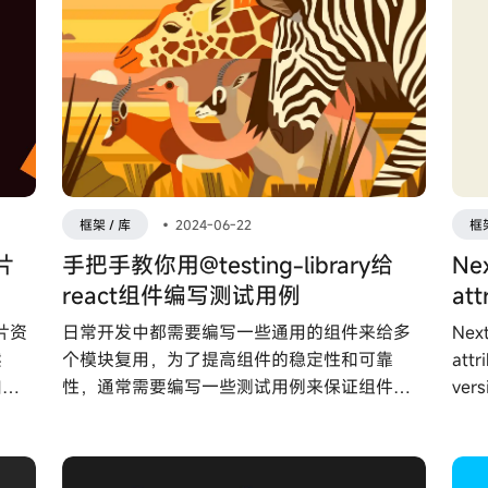
框架 / 库
•
2024-06-22
框架
片
手把手教你用@testing-library给
Ne
react组件编写测试用例
att
图片资
日常开发中都需要编写一些通用的组件来给多
Nex
然
个模块复用，为了提高组件的稳定性和可靠
attr
如从
性，通常需要编写一些测试用例来保证组件在
ver
境正
开发阶段能的质量和确保功能一致性。
发现
将详
的解