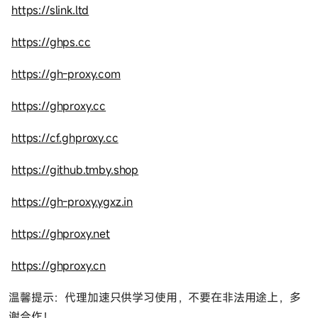
https://slink.ltd
https://ghps.cc
https://gh-proxy.com
https://ghproxy.cc
https://cf.ghproxy.cc
https://github.tmby.shop
https://gh-proxy.ygxz.in
https://ghproxy.net
https://ghproxy.cn
温馨提示：代理加速只供学习使用，不要在非法用途上，多
谢合作！