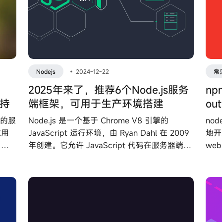
Nodejs
•
2024-12-22
常
2025年来了，推荐6个Node.js服务
np
支持
端框架，可用于生产环境搭建
ou
级的服
Node.js 是一个基于 Chrome V8 引擎的
no
应用
JavaScript 运行环境，由 Ryan Dahl 在 2009
地开
。很
年创建。它允许 JavaScript 代码在服务器端运
we
以下
行，开启了 JavaScript 的全栈开发时代。
空间
事件
Node.js 以其非阻塞 I/O 和事件驱动架构而闻
de
名，这使得它在处理大量并发连接时非常高
效。很多大厂也是用 Node.js 搭建自己的后端
服务。下面推荐 6 款热门的 Node.js 服务端框
架，任意一款都值得信任。