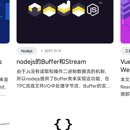
Nodejs
•
2017-11-11
工
s
nodejs的Buffer和Stream
Vu
W
由于Js没有读取和操作二进制数据流的机制，
所以nodejs提供了Buffer类来实现这功能，在
起来发
本文
TPC流或文件I/O中处理字节流，Buffer的实例
ned，
Re
类似于Js的数组，但对应于V8堆之外的固定大
下面
境部
小的原始内存分配。缓冲区的大小是在创建时
建立的，不能动态调整大小